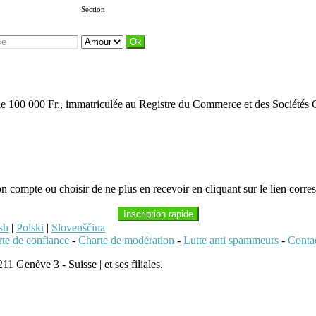
Section
al de 100 000 Fr., immatriculée au Registre du Commerce et des Société
n compte ou choisir de ne plus en recevoir en cliquant sur le lien corr
Inscription rapide
sh
|
Polski
|
Slovenščina
te de confiance
-
Charte de modération
-
Lutte anti spammeurs
-
Conta
 Genève 3 - Suisse | et ses filiales.