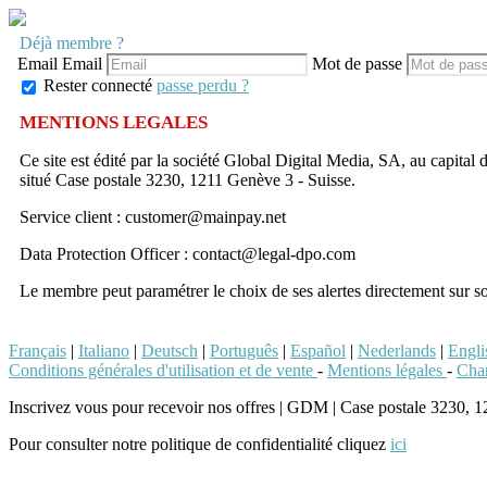
Déjà membre ?
Email
Email
Mot de passe
Rester connecté
passe perdu ?
MENTIONS LEGALES
Ce site est édité par la société Global Digital Media, SA, au capit
situé Case postale 3230, 1211 Genève 3 - Suisse.
Service client : customer@mainpay.net
Data Protection Officer : contact@legal-dpo.com
Le membre peut paramétrer le choix de ses alertes directement sur so
Français
|
Italiano
|
Deutsch
|
Português
|
Español
|
Nederlands
|
Engli
Conditions générales d'utilisation et de vente
-
Mentions légales
-
Char
Inscrivez vous pour recevoir nos offres
|
GDM | Case postale 3230, 1211
Pour consulter notre politique de confidentialité cliquez
ici