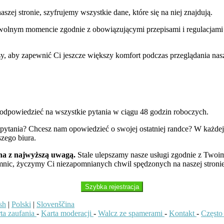
ej stronie, szyfrujemy wszystkie dane, które się na niej znajdują.
wolnym momencie zgodnie z obowiązującymi przepisami i regulacjami
, aby zapewnić Ci jeszcze większy komfort podczas przeglądania nasz
odpowiedzieć na wszystkie pytania w ciągu 48 godzin roboczych.
 pytania? Chcesz nam opowiedzieć o swojej ostatniej randce? W każde
szego biura.
na z najwyższą uwagą.
Stale ulepszamy nasze usługi zgodnie z Twoim
emnic, życzymy Ci niezapomnianych chwil spędzonych na naszej stroni
Szybka rejestracja
sh
|
Polski
|
Slovenščina
rta zaufania
-
Karta moderacji
-
Walcz ze spamerami
-
Kontakt
-
Często