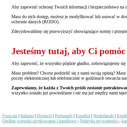
Aby zapewnić ochronę Twoich informacji i bezpieczeństwo na nasz
Masz do nich dostęp, możesz je modyfikować lub usuwać w do
ochronie danych (RODO).
Zdecydowaliśmy się przewyższyć obowiązujące normy i przepisy
Jesteśmy tutaj, aby Ci pomóc
Aby zapewnić, że wszystko pójdzie gładko, zobowiązujemy się 
Masz problem? Chcesz podzielić się z nami swoją opinią? Masz
poczty elektronicznej lub telefonicznie w godzinach otwarcia na
Zapewniamy, że każda z Twoich próśb zostanie potraktowa
wszystko zostało już powiedziane i nie ma już między nami taj
Français
|
Italiano
|
Deutsch
|
Português
|
Español
|
Nederlands
|
Engli
Ogólne warunki użytkowania i handlowe
-
Polityka prywatności
-
ka