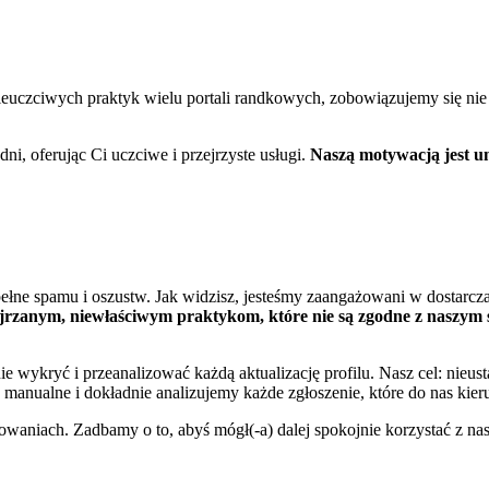
ieuczciwych praktyk wielu portali randkowych, zobowiązujemy się nie
i, oferując Ci uczciwe i przejrzyste usługi.
Naszą motywacją jest um
ełne spamu i oszustw. Jak widzisz, jesteśmy zaangażowani w dostarcz
jrzanym, niewłaściwym praktykom, które nie są zgodne z naszym 
ie wykryć i przeanalizować każdą aktualizację profilu. Nasz cel: nieu
anualne i dokładnie analizujemy każde zgłoszenie, które do nas kieru
aniach. Zadbamy o to, abyś mógł(-a) dalej spokojnie korzystać z nas